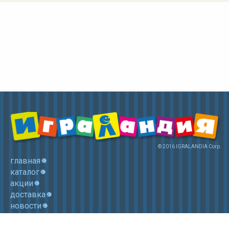
© 2016 IGRALANDIA Corp.
главная
каталог
акции
доставка
новости
контакты
корзина