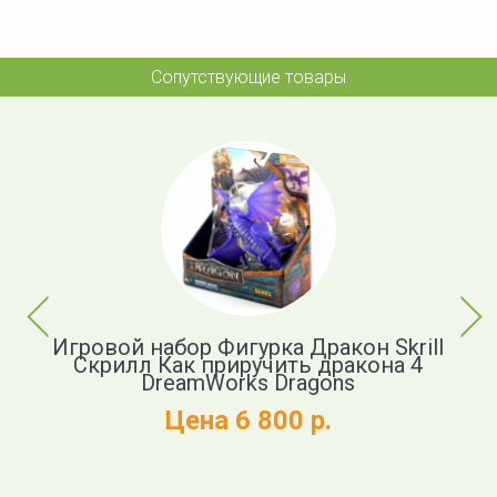
Сопутствующие товары
Previous
Next
ь
Игровой набор Фигурка Дракон Skrill
Ф
Скрилл Как приручить дракона 4
DreamWorks Dragons
Цена 6 800 р.