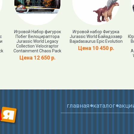
Игровой Набор фигурок
Игровой набор Фигурка
c
Побег Велоцираптора
Jurassic World Байадозавр
Юр
 и
Jurassic World Legacy
Bajadasaurus Epic Evolution
В
Collection Velociraptor
Цена 10 450 р.
ck
Containment Chaos Pack
А
Цена 12 650 р.
главная
каталог
акци