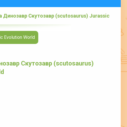
 Динозавр Скутозавр (scutosaurus) Jurassic
 Evolution World
озавр Скутозавр (scutosaurus)
ld