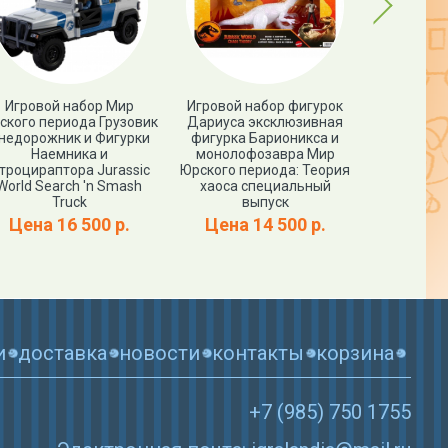
Next
Игровой набор Мир
Игровой набор фигурок
Фигурк
ского периода Грузовик
Дариуса эксклюзивная
ПРОЦЕРАТО
недорожник и Фигурки
фигурка Барионикса и
World PR
Наемника и
монолофозавра Мир
троцираптора Jurassic
Юрского периода: Теория
Цена
World Search 'n Smash
хаоса специальный
Truck
выпуск
Цена 16 500 р.
Цена 14 500 р.
и
доставка
новости
контакты
корзина
+7 (985) 750 1755