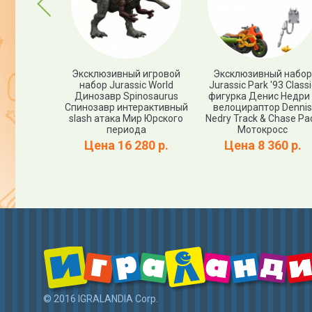
Previous
я фигурка
Эксклюзивный игровой
Эксклюзивный набор
nitolestes
набор Jurassic World
Jurassic Park '93 Classi
 периода
Динозавр Spinosaurus
фигурка Денис Недри
эммонд)
Спинозавр интерактивный
велоцираптор Dennis
assic World
slash атака Мир Юрского
Nedry Track & Chase Pa
й выпуск
периода
Мотокросс
00 р.
Цена 16 280 р.
Цена 8 360 р.
© 2016 IGRALANDIA Corp.