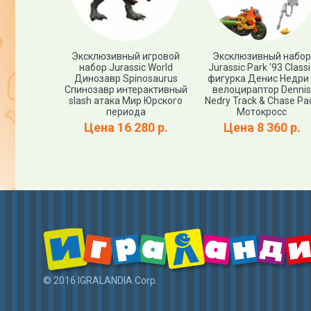
я фигурка
Эксклюзивный игровой
Эксклюзивный набор
nitolestes
набор Jurassic World
Jurassic Park '93 Classi
 периода
Динозавр Spinosaurus
фигурка Денис Недри
эммонд)
Спинозавр интерактивный
велоцираптор Dennis
assic World
slash атака Мир Юрского
Nedry Track & Chase Pa
й выпуск
периода
Мотокросс
00 р.
Цена 16 280 р.
Цена 8 360 р.
© 2016 IGRALANDIA Corp.