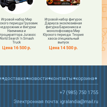
Игровой набор Мир
Игровой набор фигурок
Фигурк
ского периода Грузовик
Дариуса эксклюзивная
ПРОЦЕРАТО
недорожник и Фигурки
фигурка Барионикса и
World PR
Наемника и
монолофозавра Мир
троцираптора Jurassic
Юрского периода: Теория
Цена
World Search 'n Smash
хаоса специальный
Truck
выпуск
Цена 16 500 р.
Цена 14 500 р.
и
доставка
новости
контакты
корзина
+7 (985) 750 1755
Электронная почта: igralandia@mail.ru