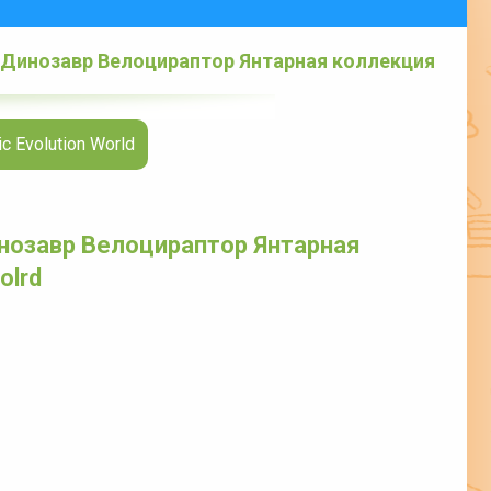
 Динозавр Велоцираптор Янтарная коллекция
 Evolution World
нозавр Велоцираптор Янтарная
olrd