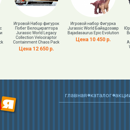
Игровой Набор фигурок
Игровой набор Фигурка
c
Побег Велоцираптора
Jurassic World Байадозавр
Юр
 и
Jurassic World Legacy
Bajadasaurus Epic Evolution
В
Collection Velociraptor
Цена 10 450 р.
ck
Containment Chaos Pack
А
Цена 12 650 р.
главная
каталог
акци