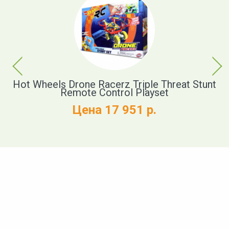
Previous
Next
e
Hot Wheels Drone Racerz Triple Threat Stunt
H
Remote Control Playset
+
Цена 17 951 р.