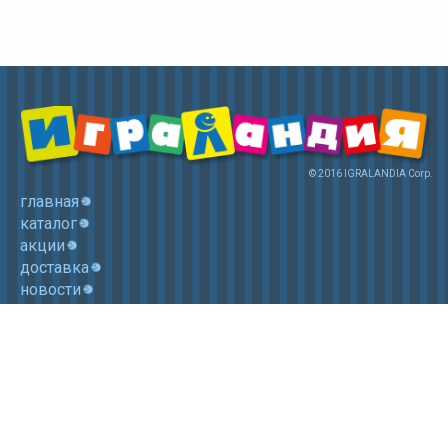
© 2016 IGRALANDIA Corp.
главная
каталог
акции
доставка
новости
контакты
корзина
+7 (985) 750 1755
Электронная почта: igralandia@mail.ru