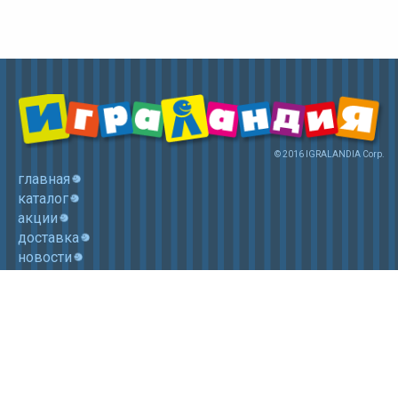
© 2016 IGRALANDIA Corp.
главная
каталог
акции
доставка
новости
контакты
корзина
+7 (985) 750 1755
Электронная почта: igralandia@mail.ru