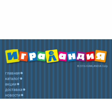
© 2016 IGRALANDIA Corp.
главная
каталог
акции
доставка
новости
контакты
корзина