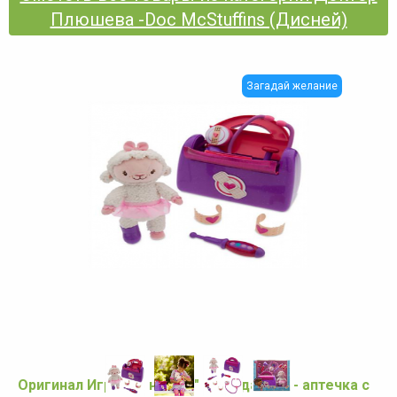
Плюшева -Doc McStuffins (Дисней)
Загадай желание
Оригинал Игровой набор " Чемоданчик - аптечка с