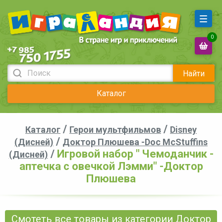
0
Найти
Каталог
/
/
Каталог
Герои мультфильмов
Disney
/
(Дисней)
Доктор Плюшева -Doc McStuffins
/
Игровой набор " Чемоданчик -
(Дисней)
аптечка с овечкой Лэмми" -Доктор
Плюшева
Смотеть все товары из категории Доктор