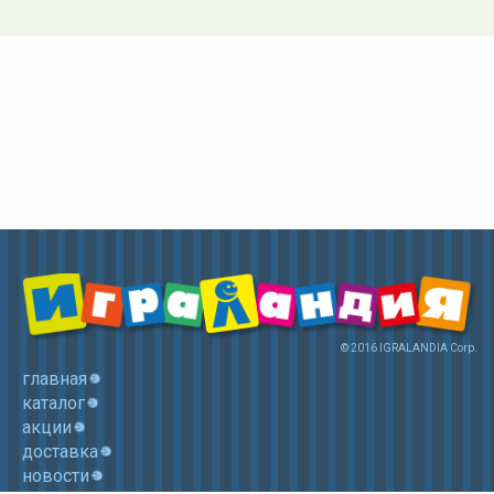
© 2016 IGRALANDIA Corp.
главная
каталог
акции
доставка
новости