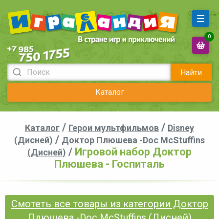
0
Найти
Каталог
/
/
Каталог
Герои мультфильмов
Disney
/
(Дисней)
Доктор Плюшева -Doc McStuffins
/
Игровой набор Доктор
(Дисней)
Плюшева - Госпиталь
Смотеть все товары из категории Доктор
Плюшева -Doc McStuffins (Дисней)