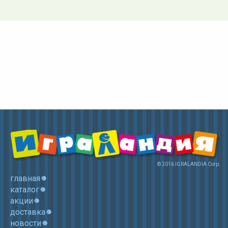
© 2016 IGRALANDIA Corp.
главная
каталог
акции
доставка
новости