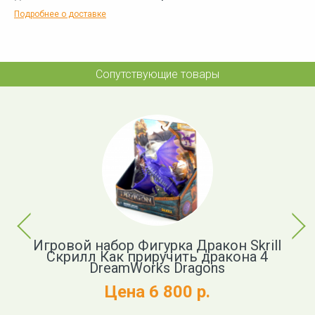
Подробнее о доставке
Сопутствующие товары
Previous
Next
ь
Игровой набор Фигурка Дракон Skrill
Ф
Скрилл Как приручить дракона 4
DreamWorks Dragons
Цена 6 800 р.