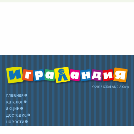
© 2016 IGRALANDIA Corp.
главная
каталог
акции
доставка
новости
контакты