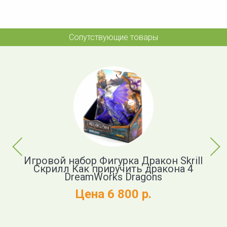
Сопутствующие товары
Previous
Next
ь
Игровой набор Фигурка Дракон Skrill
Ф
Скрилл Как приручить дракона 4
DreamWorks Dragons
Цена 6 800 р.