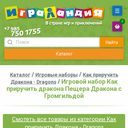
0
Найти
Каталог
/
/
Каталог
Игровые наборы
Как приручить
/
Игровой набор Как
Дракона - Dragons
приручить дракона Пещера Дракона с
Громгильдой
Смотеть все товары из категории Как
приручить Дракона - Dragons