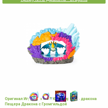
Оригинал Игровой набор Как приручить дракона
Пещера Дракона с Громгильдой