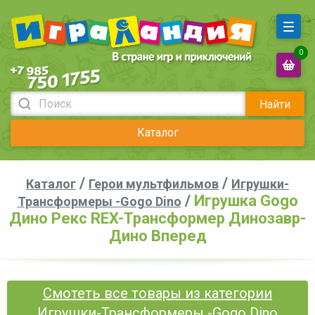
0
Найти
Каталог
/
/
Каталог
Герои мультфильмов
Игрушки-
/
Игрушка Gogo
Трансформеры -Gogo Dino
Дино Рекс REX-Трансформер Динозавр-
Дино Вперед
Смотеть все товары из категории
Игрушки-Трансформеры -Gogo Dino