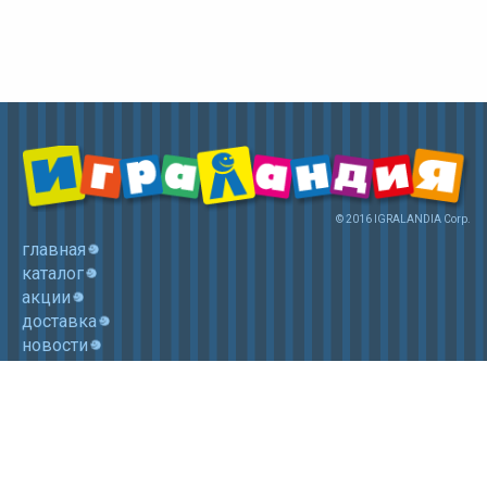
© 2016 IGRALANDIA Corp.
главная
каталог
акции
доставка
новости
контакты
корзина
+7 (985) 750 1755