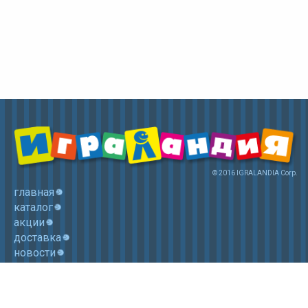
© 2016 IGRALANDIA Corp.
главная
каталог
акции
доставка
новости
контакты
корзина