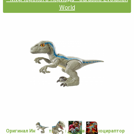
World
Оригинал Интерактивный динозавр Велоцираптор