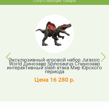
Сопутствующие товары
Previous
Next
Эксклюзивный игровой набор Jurassic
World Динозавр Spinosaurus Спинозавр
c
интерактивный slash атака Мир Юрского
в
периода
Цена 16 280 р.