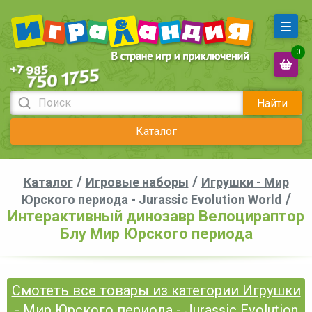
0
Найти
Каталог
/
/
Каталог
Игровые наборы
Игрушки - Мир
/
Юрского периода - Jurassic Evolution World
Интерактивный динозавр Велоцираптор
Блу Мир Юрского периода
Смотеть все товары из категории Игрушки
- Мир Юрского периода - Jurassic Evolution