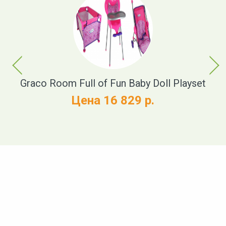
Previous
Next
Graco Room Full of Fun Baby Doll Playset
S
Цена 16 829 р.