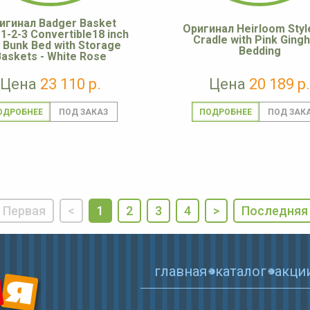
игинал Badger Basket
Оригинал Heirloom Style
1-2-3 Convertible18 inch
Cradle with Pink Ging
l Bunk Bed with Storage
Bedding
Baskets - White Rose
Цена
23 110 р.
Цена
20 189 р.
ОДРОБНЕЕ
ПОДРОБНЕЕ
Первая
<
1
2
3
4
>
Последняя
главная
каталог
акци