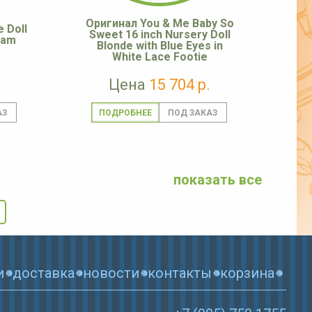
Оригинал You & Me Baby So
 Doll
Sweet 16 inch Nursery Doll
ham
Blonde with Blue Eyes in
White Lace Footie
Цена
15 704 р.
ПОДРОБНЕЕ
показать все
и
доставка
новости
контакты
корзина