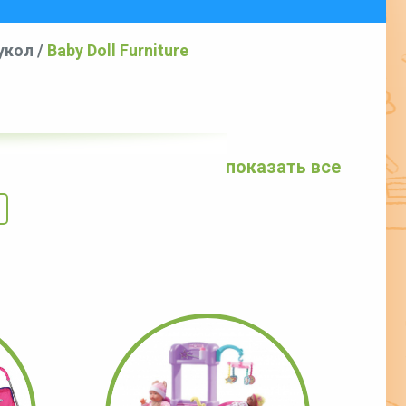
укол
/
Baby Doll Furniture
показать все