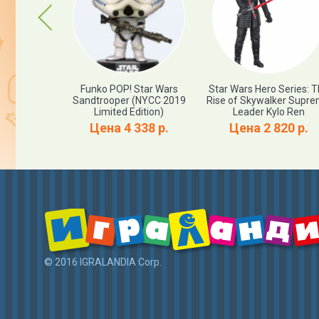
Previous
e Vintage
Funko POP! Star Wars
Star Wars Hero Series: 
r Wars: The
Sandtrooper (NYCC 2019
Rise of Skywalker Supr
alker Poe
Limited Edition)
Leader Kylo Ren
ng Fighter
Цена 4 338 р.
Цена 2 820 р.
374 р.
© 2016 IGRALANDIA Corp.