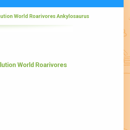
lution World Roarivores Ankylosaurus
lution World Roarivores