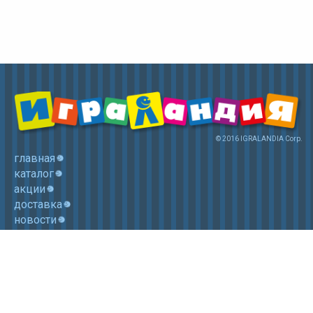
© 2016 IGRALANDIA Corp.
главная
каталог
акции
доставка
новости
контакты
корзина
+7 (985) 750 1755