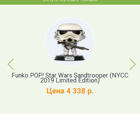
Previous
Next
en
Funko POP! Star Wars Sandtrooper (NYCC
St
2019 Limited Edition)
Цена 4 338 р.