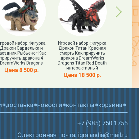
Next
гровой набор Фигурка
Игровой набор Фигурка
Игровой 
Дракон Сарделька и
Дракон Титан Красная
Дракон Зл
аездник Рыбьеног Как
смерть Как приручить
-Громгильд
приручить дракона 4
дракона DreamWorks
приручи
DreamWorks Dragons
Dragons Titan Red Death
DreamWo
интерактивный
Цена 8 500 р.
Цена
Цена 18 500 р.
и
доставка
новости
контакты
корзина
+7 (985) 750 1755
Электронная почта: igralandia@mail.ru