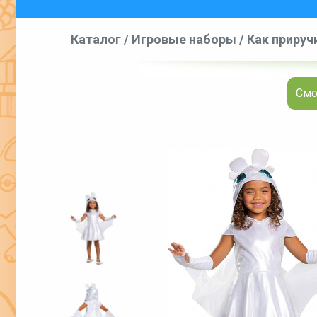
Каталог
/
Игровые наборы
/
Как прируч
Смо