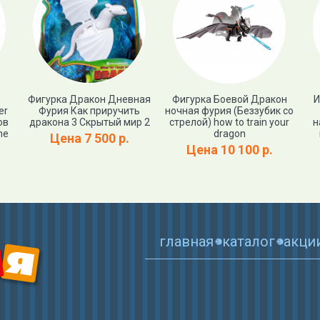
Фигурка Дракон Дневная
Фигурка Боевой Дракон
И
er
Фурия Как приручить
ночная фурия (Беззубик со
ов
дракона 3 Скрытый мир 2
стрелой) how to train your
н
he
dragon
Цена 7 500 р.
Цена 10 100 р.
главная
каталог
акци