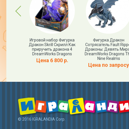
Previous
т Смерти
Игровой набор Фигурка
Фигурка Дракон
 дракона 3"
Дракон Skrill Скрилл Как
Сотрясатель Fault Ripp
volved
приручить дракона 4
Драконы: Девять Мир
DreamWorks Dragons
DreamWorks Dragons T
788 р.
Nine Realms
Цена 6 800 р.
Цена по запросу
© 2016 IGRALANDIA Corp.