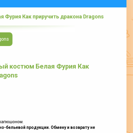
 Фурия Как приручить дракона Dragons
gons
ый костюм Белая Фурия Как
ragons
с капюшоном.
о-бельевой продукции. Обмену и возврату не