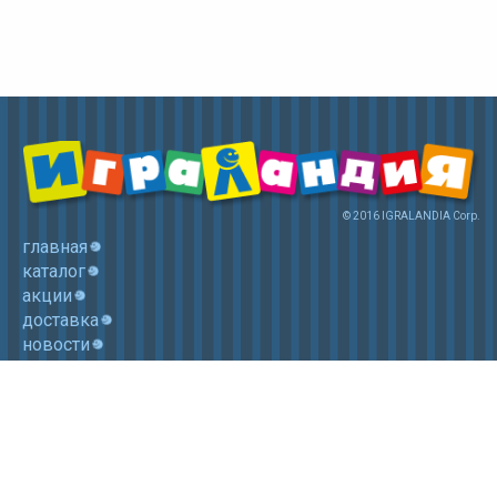
© 2016 IGRALANDIA Corp.
главная
каталог
акции
доставка
новости
контакты
корзина
+7 (985) 750 1755