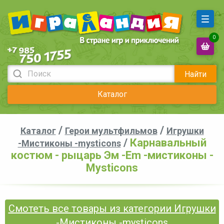
0
Найти
Каталог
/
/
Каталог
Герои мультфильмов
Игрушки
/
Карнавальный
-Мистиконы -mysticons
костюм - рыцарь Эм -Em -мистиконы -
Mysticons
Смотеть все товары из категории Игрушки
-Мистиконы -mysticons