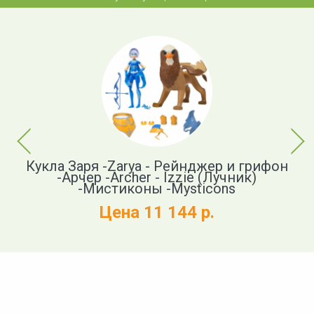
Previous
Next
Кукла Заря -Zarya - Рейнджер и грифон
Ф
-Арчер -Archer - Izzie (Лучник)
-Мистиконы -Mysticons
Цена 11 144 р.