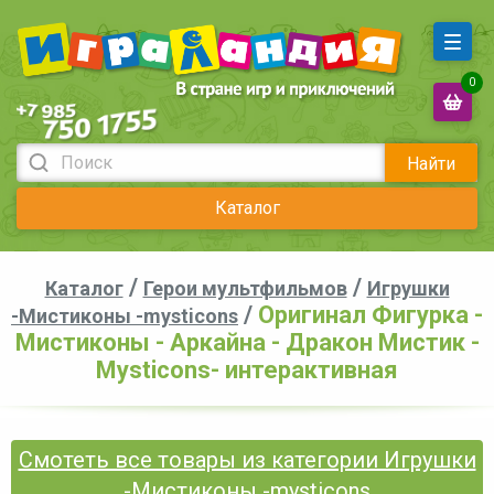
0
Найти
Каталог
/
/
Каталог
Герои мультфильмов
Игрушки
/
Оригинал Фигурка -
-Мистиконы -mysticons
Мистиконы - Аркайна - Дракон Мистик -
Mysticons- интерактивная
Смотеть все товары из категории Игрушки
-Мистиконы -mysticons