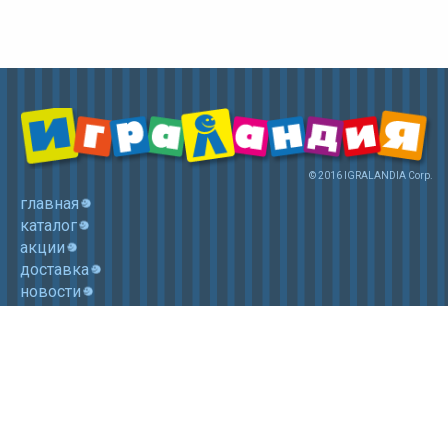
© 2016 IGRALANDIA Corp.
главная
каталог
акции
доставка
новости
контакты
корзина
+7 (985) 750 1755
Электронная почта: igralandia@mail.ru