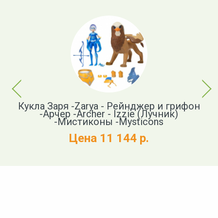
Previous
Next
Em
Кукла Заря -Zarya - Рейнджер и грифон
Ф
-Арчер -Archer - Izzie (Лучник)
-Мистиконы -Mysticons
Цена 11 144 р.