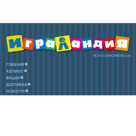
© 2016 IGRALANDIA Corp.
главная
каталог
акции
доставка
новости
контакты
корзина
+7 (985) 750 1755
Электронная почта: igralandia@mail.ru