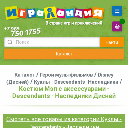
0
Найти
Каталог
/
/
Каталог
Герои мультфильмов
Disney
/
/
(Дисней)
Куклы - Descendants -Наследники
Костюм Мэл с аксессуарами -
Descendants - Наследники Дисней
Смотеть все товары из категории Куклы -
Descendants -Наследники