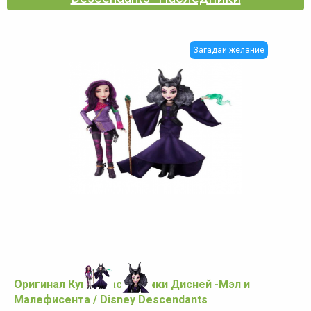
Загадай желание
Оригинал Кукла Наследники Дисней -Мэл и
Малефисента / Disney Descendants