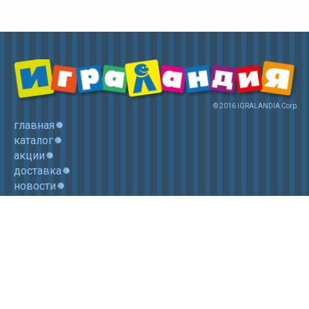
© 2016 IGRALANDIA Corp.
главная
каталог
акции
доставка
новости
контакты
корзина
+7 (985) 750 1755
Электронная почта: igralandia@mail.ru