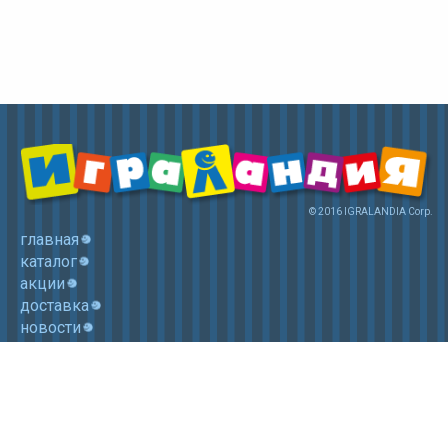
© 2016 IGRALANDIA Corp.
главная
каталог
акции
доставка
новости
контакты
корзина
+7 (985) 750 1755