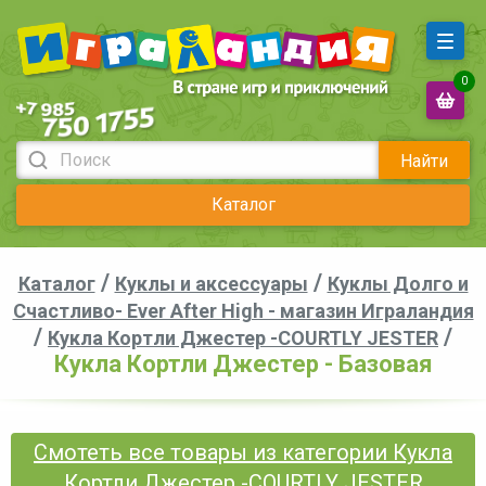
0
Найти
Каталог
/
/
Каталог
Куклы и аксессуары
Куклы Долго и
Счастливо- Ever After High - магазин Играландия
/
/
Кукла Кортли Джестер -COURTLY JESTER
Кукла Кортли Джестер - Базовая
Смотеть все товары из категории Кукла
Кортли Джестер -COURTLY JESTER