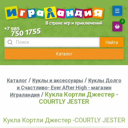
0
Найти
Каталог
/
/
Каталог
Куклы и аксессуары
Куклы Долго
и Счастливо- Ever After High - магазин
/
Кукла Кортли Джестер -
Играландия
COURTLY JESTER
Кукла Кортли Джестер -COURTLY JESTER