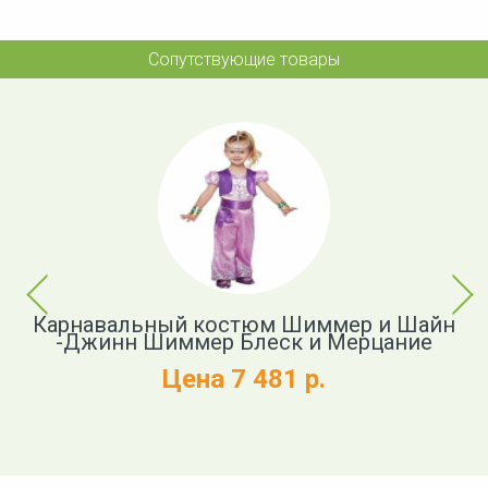
Сопутствующие товары
Previous
Next
е
Карнавальный костюм Шиммер и Шайн
К
ск
-Джинн Шиммер Блеск и Мерцание
Цена 7 481 р.