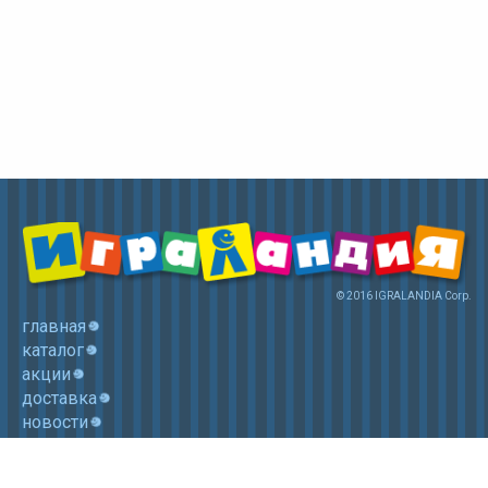
© 2016 IGRALANDIA Corp.
главная
каталог
акции
доставка
новости
контакты
корзина