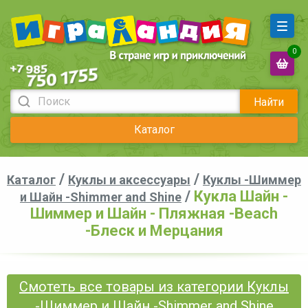
0
Найти
Каталог
/
/
Каталог
Куклы и аксессуары
Куклы -Шиммер
/
Кукла Шайн -
и Шайн -Shimmer and Shine
Шиммер и Шайн - Пляжная -Beach
-Блеск и Мерцания
Смотеть все товары из категории Куклы
-Шиммер и Шайн -Shimmer and Shine