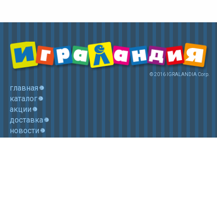
© 2016 IGRALANDIA Corp.
главная
каталог
акции
доставка
новости
контакты
корзина
+7 (985) 750 1755
Электронная почта: igralandia@mail.ru