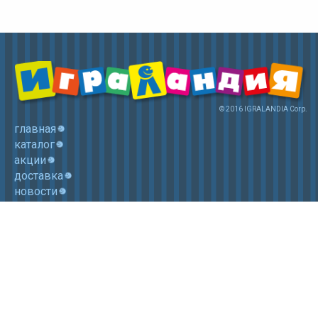
© 2016 IGRALANDIA Corp.
главная
каталог
акции
доставка
новости
контакты
корзина
+7 (985) 750 1755
Электронная почта: igralandia@mail.ru