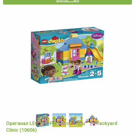
Оригинал LEGO DUPLO Doc McStuffins Backyard
Clinic (10606)