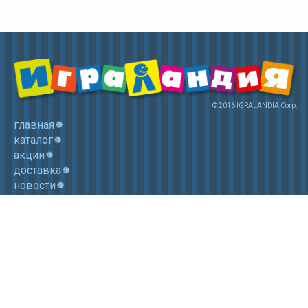
© 2016 IGRALANDIA Corp.
главная
каталог
акции
доставка
новости
контакты
корзина
+7 (985) 750 1755
Электронная почта: igralandia@mail.ru