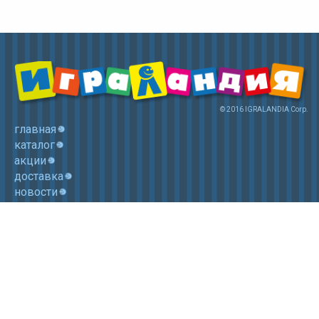
© 2016 IGRALANDIA Corp.
главная
каталог
акции
доставка
новости
контакты
корзина
+7 (985) 750 1755
Электронная почта: igralandia@mail.ru