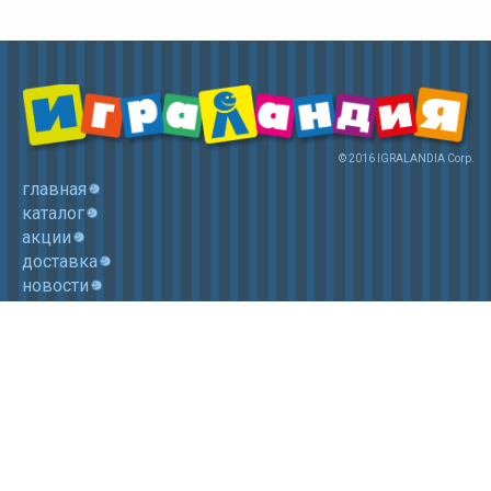
© 2016 IGRALANDIA Corp.
главная
каталог
акции
доставка
новости
контакты
корзина
+7 (985) 750 1755
Электронная почта: igralandia@mail.ru