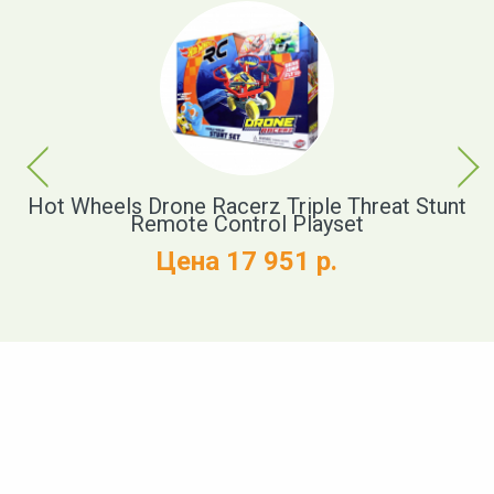
Previous
Next
e
Hot Wheels Drone Racerz Triple Threat Stunt
H
Remote Control Playset
+
Цена 17 951 р.