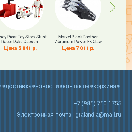
Next
ney Pixar Toy Story Stunt
Marvel Black Panther
Marvel L
Racer Duke Caboom
Vibranium Power FX Claw
Infinity Gau
Electronic F
Цена 5 841 р.
Цена 7 011 р.
Цена 
и
доставка
новости
контакты
корзина
+7 (985) 750 1755
Электронная почта: igralandia@mail.ru