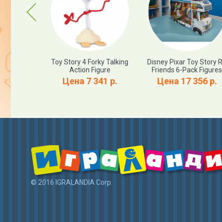
Previous
inch Action
Toy Story 4 Forky Talking
Disney Pixar Toy Story 
e
Action Figure
Friends 6-Pack Figures
11 р.
Цена 7 341 р.
Цена 17 356 р.
© 2016 IGRALANDIA Corp.