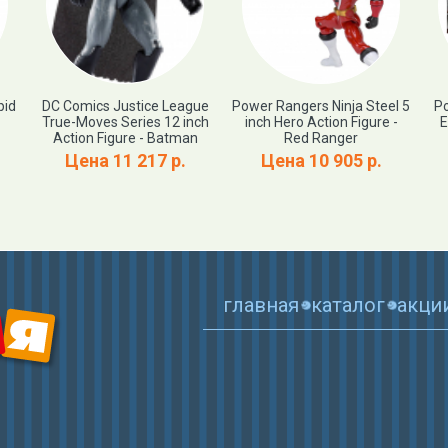
pid
DC Comics Justice League
Power Rangers Ninja Steel 5
Po
True-Moves Series 12 inch
inch Hero Action Figure -
E
Action Figure - Batman
Red Ranger
Цена 11 217 р.
Цена 10 905 р.
главная
каталог
акци