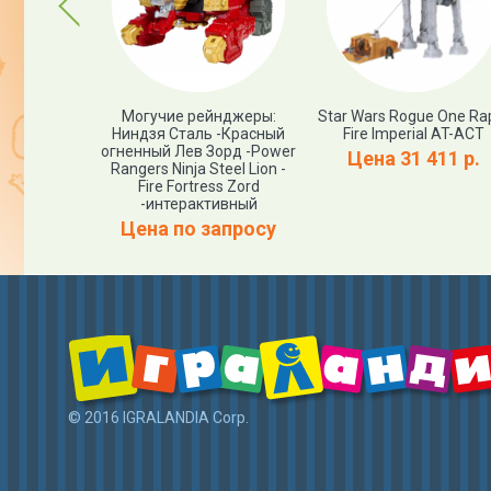
Previous
 Tumbling
Могучие рейнджеры:
Star Wars Rogue One Ra
t
Ниндзя Сталь -Красный
Fire Imperial AT-ACT
огненный Лев Зорд -Power
460 р.
Цена 31 411 р.
Rangers Ninja Steel Lion -
Fire Fortress Zord
-интерактивный
Цена по запросу
© 2016 IGRALANDIA Corp.