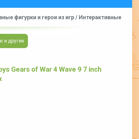
ные фигурки и герои из игр
/
Интерактивные
of War 4 Wave 9 7 inch Action Figure - JD Fenix
е и другие
ys Gears of War 4 Wave 9 7 inch
x