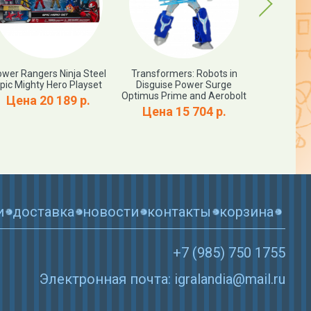
Next
wer Rangers Ninja Steel
Transformers: Robots in
Marvel T
pic Mighty Hero Playset
Disguise Power Surge
Smash FX F
Optimus Prime and Aerobolt
Цена 20 189 р.
Цена 15 704 р.
Цена 
и
доставка
новости
контакты
корзина
+7 (985) 750 1755
Электронная почта: igralandia@mail.ru