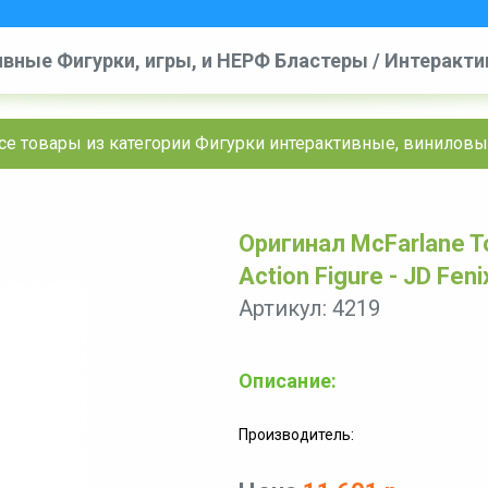
вные Фигурки, игры, и НЕРФ Бластеры
/
Интерактив
ктивные, виниловые и другие
/
McFarlane Toys Gears 
се товары из категории Фигурки интерактивные, виниловы
Оригинал McFarlane To
Action Figure - JD Feni
Артикул: 4219
Описание:
Производитель: