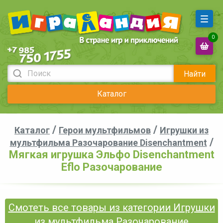
0
Найти
Каталог
/
/
Каталог
Герои мультфильмов
Игрушки из
/
мультфильма Разочарование Disenchantment
Мягкая игрушка Эльфо Disenchantment
Eflo Разочарование
Смотеть все товары из категории Игрушки
из мультфильма Разочарование