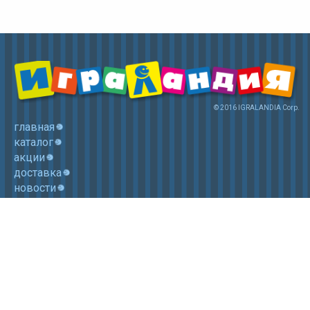
© 2016 IGRALANDIA Corp.
главная
каталог
акции
доставка
новости
контакты
корзина
+7 (985) 750 1755
Электронная почта: igralandia@mail.ru