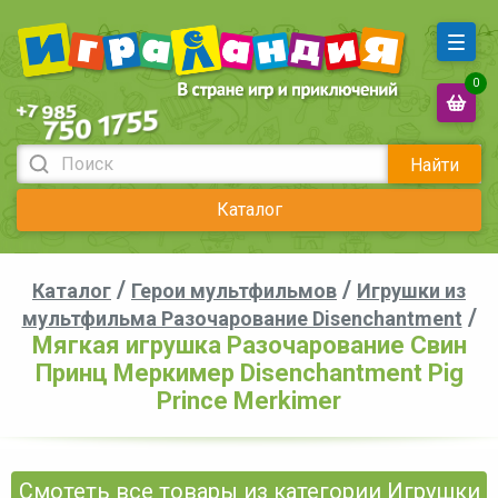
0
Найти
Каталог
/
/
Каталог
Герои мультфильмов
Игрушки из
/
мультфильма Разочарование Disenchantment
Мягкая игрушка Разочарование Свин
Принц Меркимер Disenchantment Pig
Prince Merkimer
Смотеть все товары из категории Игрушки