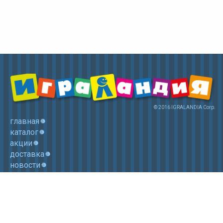
© 2016 IGRALANDIA Corp.
главная
каталог
акции
доставка
новости
контакты
корзина
+7 (985) 750 1755