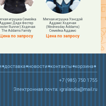
ягкая игрушка Семейка
Мягкая игрушка Уэнсдэй
Коллекц
Аддамс Дядя Фестер
Аддамс Ходячая
Семейка А
Fester Runner) Ходячая
(Wednesday Addams)
и Гомес Th
The Addams Family
Семейка Аддамс
Цена п
Цена по запросу
Цена по запросу
и
доставка
новости
контакты
корзина
+7 (985) 750 1755
Электронная почта: igralandia@mail.ru