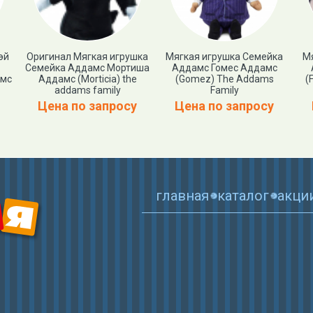
эй
Оригинал Мягкая игрушка
Мягкая игрушка Семейка
М
Семейка Аддамс Мортиша
Аддамс Гомес Аддамс
амс
Аддамс (Morticia) the
(Gomez) The Addams
(
addams family
Family
Цена по запросу
Цена по запросу
главная
каталог
акци