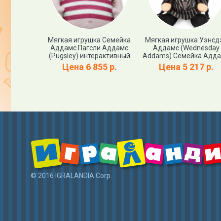
ая кукла
Мягкая игрушка Семейка
Мягкая игрушка Уэнсд
 Уэнсдэй
Аддамс Пагсли Аддамс
Аддамс (Wednesday
Netflix
(Pugsley) интерактивный
Addams) Семейка Адд
ams doll в
Цена 6 855 р.
Цена 5 217 р.
ermore
my
652 р.
© 2016 IGRALANDIA Corp.