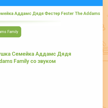
емейка Аддамс Дядя Фестер Fester The Addams
ams Family
рушка Семейка Аддамс Дядя
dams Family со звуком