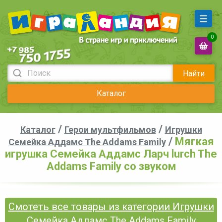
0
Найти
Каталог
/
/
Каталог
Герои мультфильмов
Игрушки
/
Мягкая
Семейка Аддамс The Addams Family
игрушка Семейка Аддамс Ларч lurch The
Addams Family со звуком
Смотеть все товары из категории Игрушки
Семейка Аддамс The Addams Family