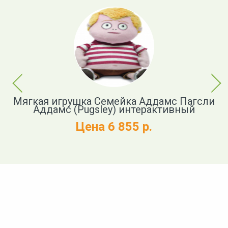
Previous
Next
Мягкая игрушка Семейка Аддамс Пагсли
y
Аддамс (Pugsley) интерактивный
my
Цена 6 855 р.