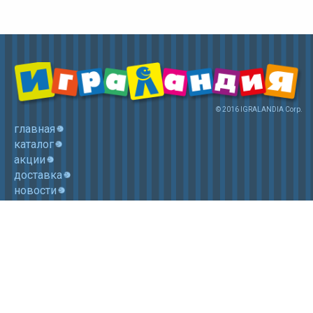
© 2016 IGRALANDIA Corp.
главная
каталог
акции
доставка
новости
контакты
корзина
+7 (985) 750 1755
Электронная почта: igralandia@mail.ru