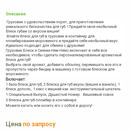
Описание:
Грузовик с удовольствием порет, для приготовления
уникального бескачества для губ. ! Придайте свой необычный
блеск губам со вкусом вишни!
Влейте блеск для губ в грузовик в контейнер для
пломбирования-мороженого и придайте себе необычный вкус.
Идеально подходит для обмена с друзьями!
Грузовик Блеск и Сияние Ням-Нямс включает в себя все
необходимое, чтобы сделать персонализированный ароматный
блеск для губ!
Выбрать свой аромат, добавить обсыпку, перемешать все это и
пропустить через бендер в машинку с готовым блеском для
мороженого.
Включает:
1 база блеск для губ, 2 блеска для губ вкусы (вишня и ваниль), 1
блеск дополн., 1 кекс с вишней как инструментальный шпатель
1 Специальный Выпуск, Душистый Номер:
Вишневый совок
3 блеска для губ-пломбир в контейнере
Можете катать или носить его с собой в дорогу!
Цена
по запросу