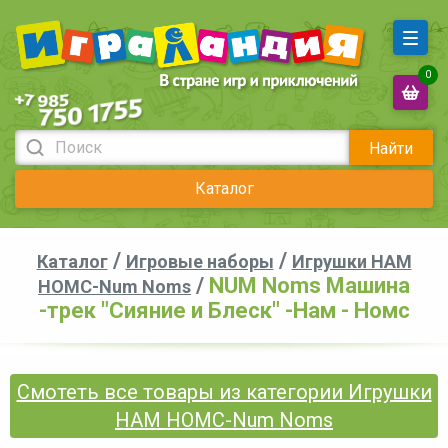
0
Найти
Каталог
/
/
Каталог
Игровые наборы
Игрушки НАМ
/
NUM Noms Машина
НОМС-Num Noms
-трек "Сияние и Блеск" -Нам - Номс
Смотеть все товары из категории Игрушки
НАМ НОМС-Num Noms