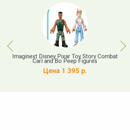
Previous
Next
Imaginext Disney Pixar Toy Story Combat
D
Carl and Bo Peep Figures
Цена 1 395 р.