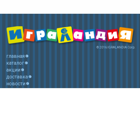
© 2016 IGRALANDIA Corp.
главная
каталог
акции
доставка
новости
контакты
корзина
+7 (985) 750 1755
Электронная почта: igralandia@mail.ru