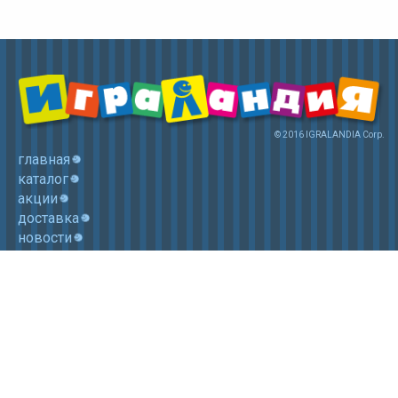
© 2016 IGRALANDIA Corp.
главная
каталог
акции
доставка
новости
контакты
корзина
+7 (985) 750 1755
Электронная почта: igralandia@mail.ru