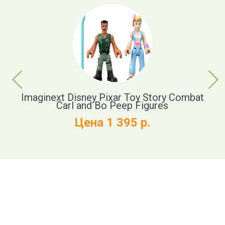
Previous
Next
Imaginext Disney Pixar Toy Story Combat
D
Carl and Bo Peep Figures
Цена 1 395 р.