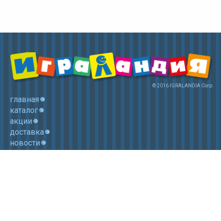
© 2016 IGRALANDIA Corp.
главная
каталог
акции
доставка
новости
контакты
корзина
+7 (985) 750 1755
Электронная почта: igralandia@mail.ru