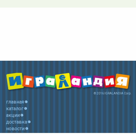
© 2016 IGRALANDIA Corp.
главная
каталог
акции
доставка
новости
контакты