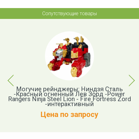
Сопутствующие товары
Previous
Next
Могучие рейнджеры: Ниндзя Сталь
S
-Красный огненный Лев Зорд -Power
Rangers Ninja Steel Lion - Fire Fortress Zord
-интерактивный
Цена по запросу