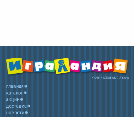
© 2016 IGRALANDIA Corp.
главная
каталог
акции
доставка
новости
контакты
корзина