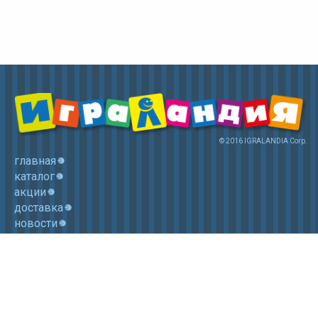
© 2016 IGRALANDIA Corp.
главная
каталог
акции
доставка
новости
контакты
корзина
+7 (985) 750 1755