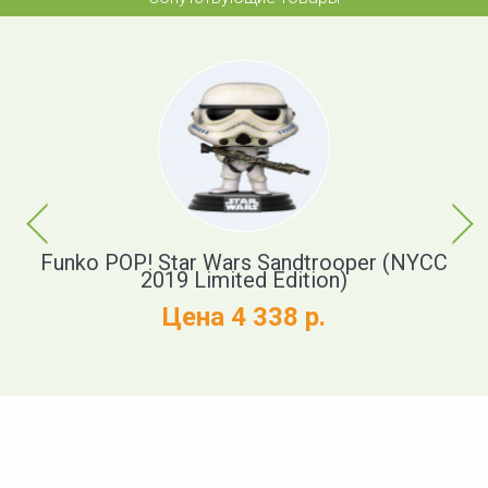
Previous
Next
s:
Funko POP! Star Wars Sandtrooper (NYCC
St
ing
2019 Limited Edition)
Цена 4 338 р.