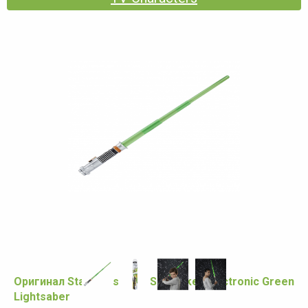
Оригинал Star Wars Luke Skywalker Electronic Green
Lightsaber