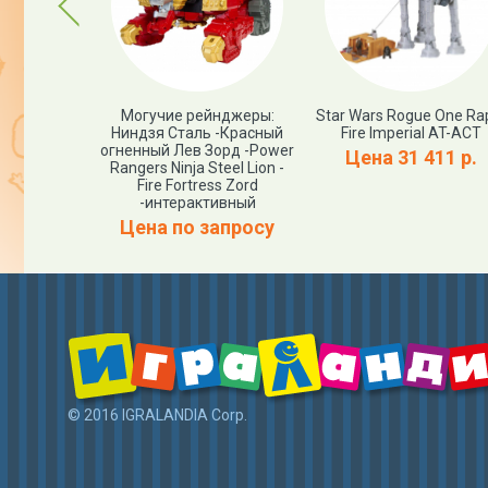
Previous
 Tumbling
Могучие рейнджеры:
Star Wars Rogue One Ra
t
Ниндзя Сталь -Красный
Fire Imperial AT-ACT
огненный Лев Зорд -Power
460 р.
Цена 31 411 р.
Rangers Ninja Steel Lion -
Fire Fortress Zord
-интерактивный
Цена по запросу
© 2016 IGRALANDIA Corp.