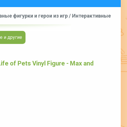
ные фигурки и герои из игр
/
Интерактивные
ife of Pets Vinyl Figure - Max and Mel
е и другие
fe of Pets Vinyl Figure - Max and