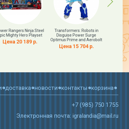
Next
wer Rangers Ninja Steel
Transformers: Robots in
Marvel T
pic Mighty Hero Playset
Disguise Power Surge
Smash FX F
Optimus Prime and Aerobolt
Цена 20 189 р.
Цена 15 704 р.
Цена 
и
доставка
новости
контакты
корзина
+7 (985) 750 1755
Электронная почта: igralandia@mail.ru