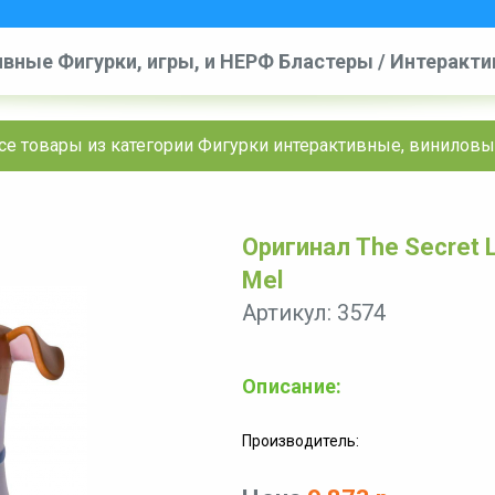
вные Фигурки, игры, и НЕРФ Бластеры
/
Интерактив
и интерактивные, виниловые и другие
/
The Secret L
се товары из категории Фигурки интерактивные, виниловы
Оригинал The Secret Li
Mel
Артикул: 3574
Описание:
Производитель: