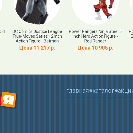
pid
DC Comics Justice League
Power Rangers Ninja Steel 5
Po
True-Moves Series 12 inch
inch Hero Action Figure -
E
Action Figure - Batman
Red Ranger
Цена 11 217 р.
Цена 10 905 р.
главная
каталог
акци