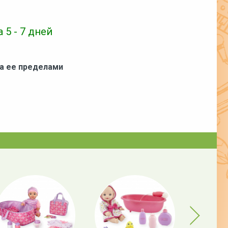
 5 - 7 дней
за ее пределами
Next