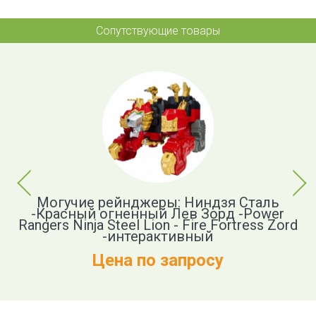
Сопутствующие товары
Previous
Next
Могучие рейнджеры: Ниндзя Сталь
S
-Красный огненный Лев Зорд -Power
Rangers Ninja Steel Lion - Fire Fortress Zord
-интерактивный
Цена по запросу