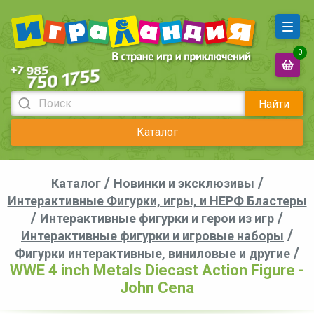
0
Найти
Каталог
/
/
Каталог
Новинки и эксклюзивы
Интерактивные Фигурки, игры, и НЕРФ Бластеры
/
/
Интерактивные фигурки и герои из игр
/
Интерактивные фигурки и игровые наборы
/
Фигурки интерактивные, виниловые и другие
WWE 4 inch Metals Diecast Action Figure -
John Cena