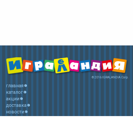
© 2016 IGRALANDIA Corp.
главная
каталог
акции
доставка
новости
контакты
корзина