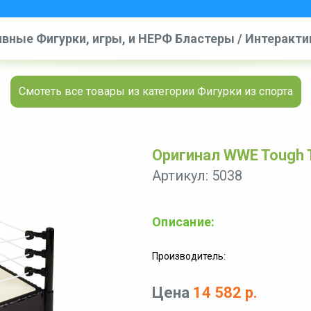
вные Фигурки, игры, и НЕРФ Бластеры
/
Интерактив
 наборы
/
Фигурки из спорта
/
WWE Tough Talkers Inte
Смотеть все товары из категории Фигурки из спорта
Оригинал WWE Tough Ta
Артикул: 5038
Описание:
Производитель:
Цена
14 582 р.