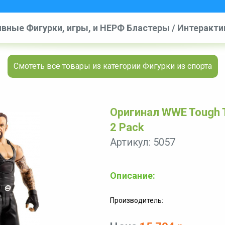
вные Фигурки, игры, и НЕРФ Бластеры
/
Интерактив
оры
/
Фигурки из спорта
/
WWE Tough Talkers Undertak
Смотеть все товары из категории Фигурки из спорта
Оригинал WWE Tough T
2 Pack
Артикул: 5057
Описание:
Производитель: