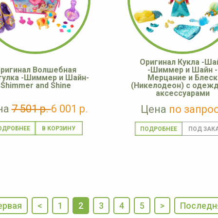
Оригинал Кукла -Ша
ригинал Волшебная
-Шиммер и Шайн -
улка -Шиммер и Шайн-
Мерцание и Блеск
Shimmer and Shine
(Никелодеон) c одежд
аксессуарами
на
7 501 р.
6 001 р.
Цена
по запро
ОДРОБНЕЕ
ПОДРОБНЕЕ
ервая
<
1
2
3
4
5
>
Последн