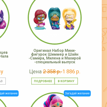
Оригинал Набор Мини-
мцев
фигурок Шиммер и Шайн
Нала
-Самира, Милена и Махирой
-специальный выпуск
су
Цена
2 358 р.
1 886 р.
ПОДРОБНЕЕ
дай желание
Загадай желание