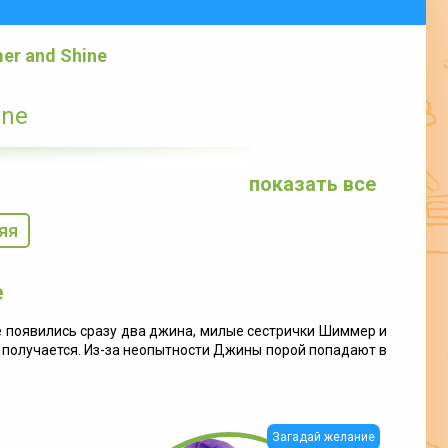
r and Shine
ine
показать все
яя
e
е появились сразу два джина, милые сестрички Шиммер и
да получается. Из-за неопытности Джины порой попадают в
Загадай желание