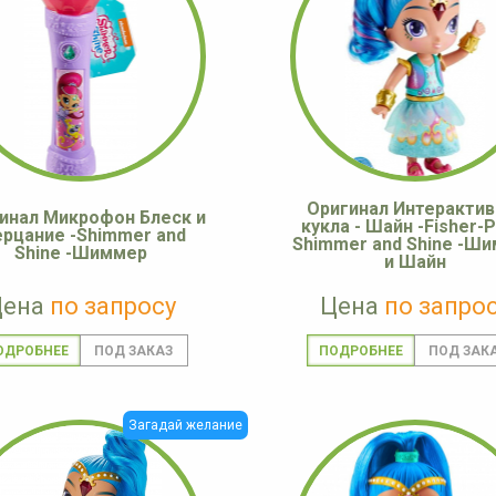
Оригинал Интерактив
инал Микрофон Блеск и
кукла - Шайн -Fisher-P
рцание -Shimmer and
Shimmer and Shine -Ш
Shine -Шиммер
и Шайн
Цена
по запросу
Цена
по запро
ОДРОБНЕЕ
ПОДРОБНЕЕ
Загадай желание