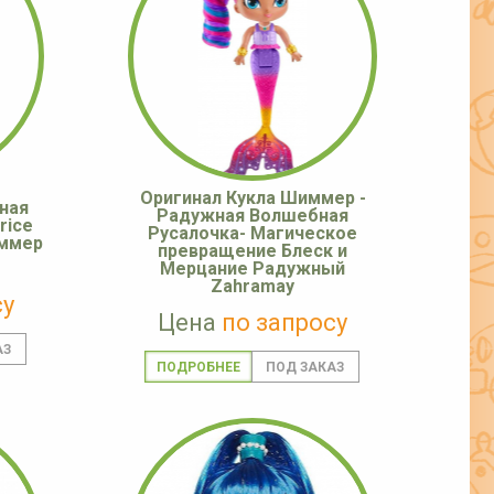
Оригинал Кукла Шиммер -
ная
Радужная Волшебная
rice
Русалочка- Магическое
иммер
превращение Блеск и
Мерцание Радужный
Zahramay
су
Цена
по запросу
ПОДРОБНЕЕ