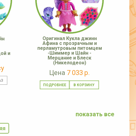
Оригинал Кукла джинн
йн
Афина с прозрачным и
перламутровым питомцем
-Шиммер и Шайн -
ой и
Мерцание и Блеск
(Никелодеон)
су
Цена
7 033 р.
ПОДРОБНЕЕ
показать все
яя