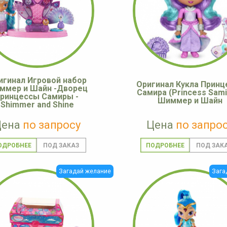
игинал Игровой набор
Оригинал Кукла Принц
ммер и Шайн -Дворец
Самира (Princess Samir
принцессы Самиры -
Шиммер и Шайн
Shimmer and Shine
Цена
по запросу
Цена
по запро
ОДРОБНЕЕ
ПОДРОБНЕЕ
Загадай желание
Зага