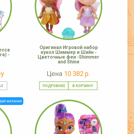
Оригинал Игровой набор
есса
кукол Шиммер и Шайн -
a) -
Цветочные феи -Shimmer
and Shine
су
Цена
10 382 р.
ПОДРОБНЕЕ
дай желание