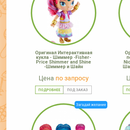
Оригинал Интерактивная
Ор
кукла - Шиммер -Fisher-
п
Price Shimmer and Shine
Ni
-Шиммер и Шайн
Ша
Цена
по запросу
ПОДРОБНЕЕ
П
Загадай желание