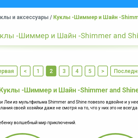
клы и аксессуары
/
Куклы -Шиммер и Шайн -Shimme
клы -Шиммер и Шайн -Shimmer and Sh
ервая
<
1
2
3
4
5
>
Последн
Куклы -Шиммер и Шайн -Shimmer and Shin
 Леи из мультфильма Shimmer and Shine повезло вдвойне и у не
лания своей хозяйки даже не смотря на то, что у них это не всег
 ребенку волшебный мир приключений.