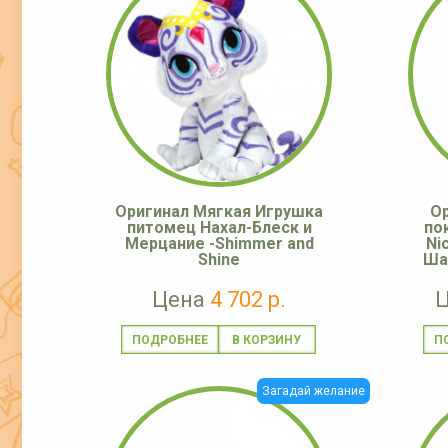
Оригинал Мягкая Игрушка
Ор
питомец Нахал-Блеск и
по
Мерцание -Shimmer and
Ni
Shine
Ша
Цена
4 702 р.
ПОДРОБНЕЕ
П
Загадай желание