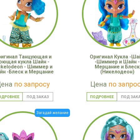
игинал Танцующая и
Оригинал Кукла -Ша
оющая кукла Шайн -
-Шиммер и Шайн -
ckelodeon - Шиммер и
Мерцание и Блеск
йн -Блеск и Мерцание
(Никелодеон)
Цена
по запросу
Цена
по запро
ОДРОБНЕЕ
ПОДРОБНЕЕ
Загадай желание