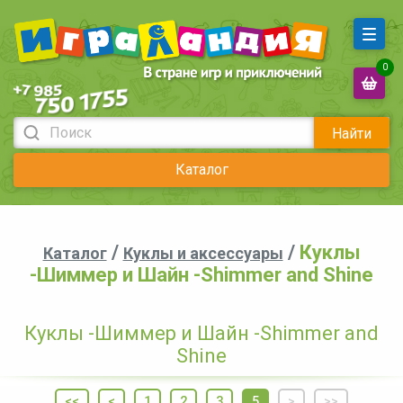
0
Найти
Каталог
/
/
Куклы
Каталог
Куклы и аксессуары
-Шиммер и Шайн -Shimmer and Shine
Куклы -Шиммер и Шайн -Shimmer and
Shine
<<
<
1
2
3
5
>
>>