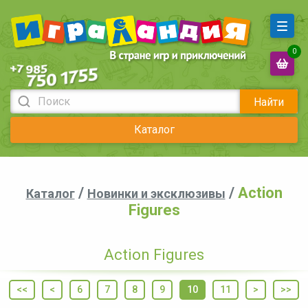
0
Найти
Каталог
/
/
Action
Каталог
Новинки и эксклюзивы
Figures
Action Figures
<<
<
6
7
8
9
10
11
>
>>