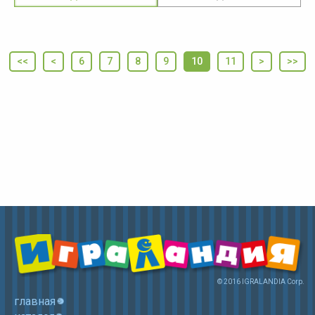
<<
<
6
7
8
9
10
11
>
>>
© 2016 IGRALANDIA Corp.
главная